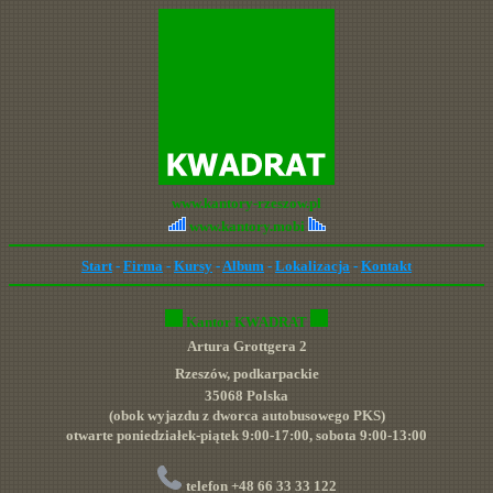
www.kantory-rzeszow.pl
www.kantory.mobi
Start
-
Firma
-
Kursy
-
Album
-
Lokalizacja
-
Kontakt
Kantor KWADRAT
Artura Grottgera 2
Rzeszów, podkarpackie
35068 Polska
(
obok wyjazdu z dworca autobusowego PKS
)
otwarte
poniedziałek-piątek 9:00-17:00, sobota
9:00-13:00
telefon
+48 66 33 33 122