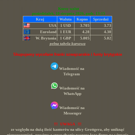
pełna tabela kursowa
Skupujemy wycofane franki szwajcarskie i funty brytyjskie
Wiadomość na
Telegram
Wiadomość na
WhatsApp
Wiadomość na
Messenger
!!! UWAGA !!!
ze względu na dużą ilość kantorów na ulicy Grottgera, aby uniknąć
nieporozumień, prosimy o sprawdzanie naszego logo firmy na witrynie